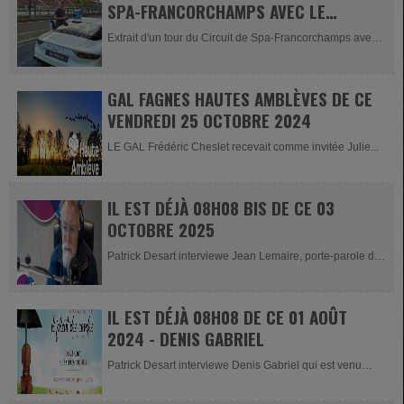
SPA-FRANCORCHAMPS AVEC LE
PILOTE; ARMAND FUMAL
Extrait d'un tour du Circuit de Spa-Francorchamps avec
le pilote; Armand Fumal...
GAL FAGNES HAUTES AMBLÈVES DE CE
VENDREDI 25 OCTOBRE 2024
LE GAL Frédéric Cheslet recevait comme invitée Julie...
IL EST DÉJÀ 08H08 BIS DE CE 03
OCTOBRE 2025
Patrick Desart interviewe Jean Lemaire, porte-parole de
l'asbl Ecoutez-Voir,...
IL EST DÉJÀ 08H08 DE CE 01 AOÛT
2024 - DENIS GABRIEL
Patrick Desart interviewe Denis Gabriel qui est venu
nous présenter le...