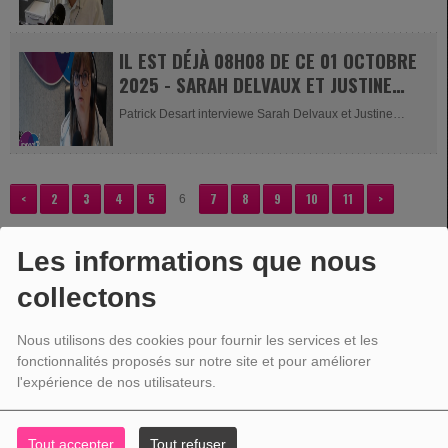
IL EST DÉJÀ 08H08 DE CE 01 OCTOBRE
2025 - SARAH DELVAUX ET JUSTINE
SIMONS
Patrick Desart interviewe Sarah Delvaux et Justine
Simons pour nous...
<
2
3
4
5
7
8
9
10
11
>
6
Les informations que nous
collectons
VOTRE PUBLICITÉ
Nous utilisons des cookies pour fournir les services et les
fonctionnalités proposés sur notre site et pour améliorer
l'expérience de nos utilisateurs.
Tout accepter
Tout refuser