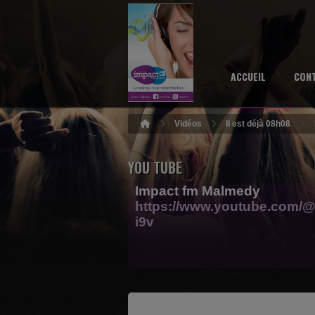
ACCUEIL
CON
Vidéos
Il est déjà 08h08
YOU TUBE
Impact fm Malmedy
https://www.youtube.com/@
i9v