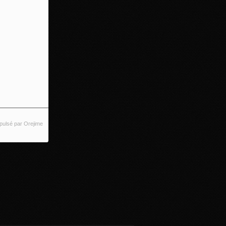
pulsé par Orejime