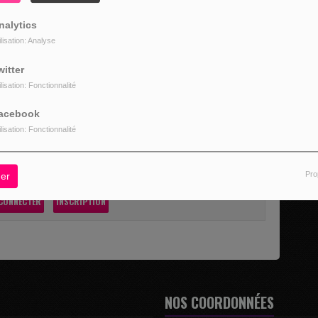
nalytics
114862365/?ref=newsfeed
ilisation: Analyse
witter
ilisation: Fonctionnalité
acebook
ilisation: Fonctionnalité
Pro
er
z être connecté pour commenter
CONNECTER
INSCRIPTION
NOS COORDONNÉES