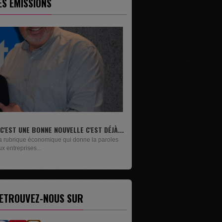
ES ÉMISSIONS
LIVRES
Un lundi sur deux, Maxime Janssens vous
présente les livres de...
ETROUVEZ-NOUS SUR