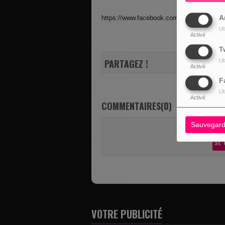
A
https://www.facebook.com/events/972753
Ut
Activé
T
PARTAGEZ !
Ut
Activé
F
Ut
Activé
COMMENTAIRES(0)
Sauvegard
Vous deve
SE 
VOTRE PUBLICITÉ