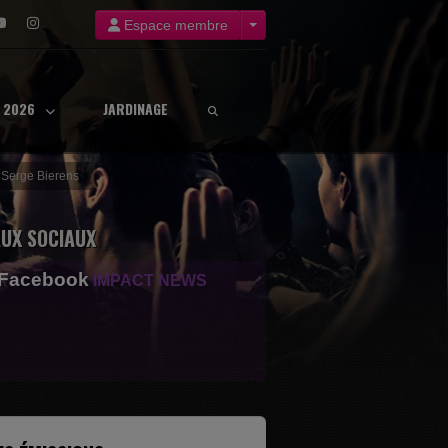
Espace membre
8 2026
JARDINAGE
- Serge Bierens
UX SOCIAUX
 Facebook
IMPACT NEWS