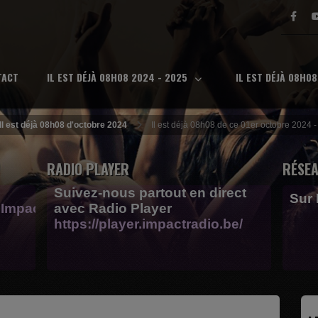
TACT
IL EST DÉJÀ 08H08 2024 - 2025
IL EST DÉJÀ 08H0
Il est déjà 08h08 d'octobre 2024
Il est déjà 08h08 de ce 01er octobre 2024 
RADIO PLAYER
RÉSEA
Suivez-nous partout en direct
Sur
Impactfm-
avec Radio Player
https://player.impactradio.be/