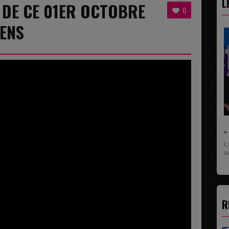
L
8 DE CE 01ER OCTOBRE
0
RENS
" C'EST UNE BONNE NOUVELLE C'EST DÉJÀ...
La rubrique économique qui donne la paroles
aux entreprises...
R