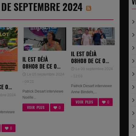
V
8 DE SEPTEMBRE 2024
IL EST DÉJÀ
IL EST DÉJÀ
08H08 DE CE 09
08H08 DE CE 05
SEPTEMBRE
Le 09 septembre 2024
SEPTEMBRE
2024 - ANNE
Le 05 septembre 2024
- 12:03
2024 - NOËLLE
BINDELS DE LA
- 09:21
CE 04
VLIEGEN
Patrick Desart interviewe
MAISON
Patrick Desart interviewe
Anne Bindels,...
E
SPERENZA
mbre 2024
Noëlle...
IN
VOIR PLUS
0
VOIR PLUS
0
interviewe
0