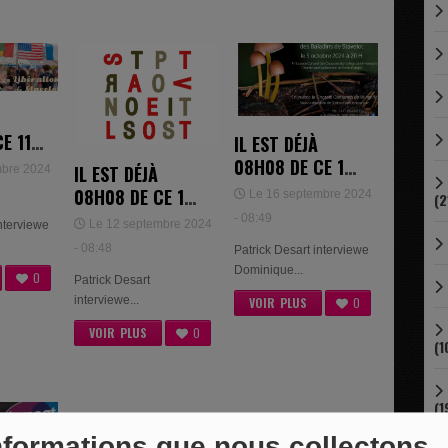
E 11
IL EST DÉJÀ
E
08H08 DE CE 16
IL EST DÉJÀ
mbre 2024
SEPTEMBRE
08H08 DE CE 12
Le 16 septembre 2024
(2
2024 -
SEPTEMBRE
- 08:49
Le 12 septembre 2024
interviewe
DOMINIQUE
2024 -
- 08:48
Patrick Desart interviewe
LECLERCQ
STÉPHANIE
Dominique...
0
Patrick Desart
DEHEZ
interviewe...
VOIR PLUS
0
VOIR PLUS
0
(1
(1
nformations que nous collectons