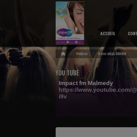
ACCUEIL
CON
Vidéos
Il est déjà 08h08
YOU TUBE
Impact fm Malmedy
https://www.youtube.com/@
i9v