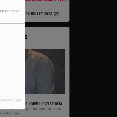
7)
ur notre site
IL EST DÉJÀ 08H08 JUILLET 2024 (21)
ES ÉMISSIONS
pulsé par Orejime
IVRES
n lundi sur deux, Maxime Janssens vous
ésente les livres de...