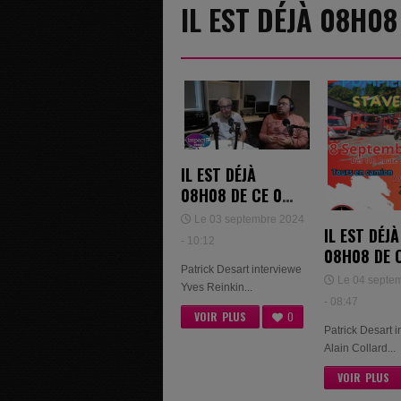
IL EST DÉJÀ 08H0
IL EST DÉJÀ
08H08 DE CE 03
SEPTEMBRE
Le 03 septembre 2024
IL EST DÉJÀ
2024 - YVES
- 10:12
08H08 DE 
REINKIN &
Patrick Desart interviewe
SEPTEMBR
ARNAUD BARTH
Le 04 septe
Yves Reinkin...
2024 - ALA
- 08:47
COLLARD
VOIR PLUS
0
Patrick Desart 
Alain Collard...
VOIR PLUS