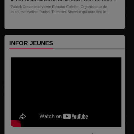
COLETTE
Patrick Desart interviewe Renaud Colette - Organisateur de
la course cycliste "Aubel-Thimister-Stavelot"qui aura lieu les
7, 8 et 9...
INFOR JEUNES