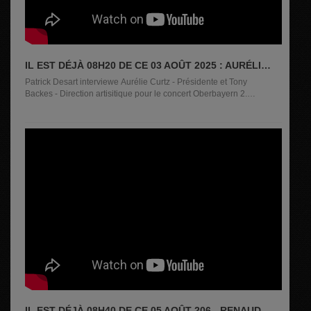
IL EST DÉJÀ 08H20 DE CE 03 AOÛT 2025 : AURÉLIE
CURTZ ET TONY BACKES
Patrick Desart interviewe Aurélie Curtz - Présidente et Tony
Backes - Direction artisitique pour le concert Oberbayern 2.0
le...
IL EST DÉJÀ 08H40 DE CE 05 AOÛT 206 - RENAUD