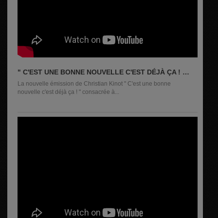
" C'EST UNE BONNE NOUVELLE C'EST DÉJÀ ÇA ! "
DE CE 02 JUIN 2026
La nouvelle émission de Christian Kinot " C'est une bonne
nouvelle c'est déjà ça ! " consacrée à...