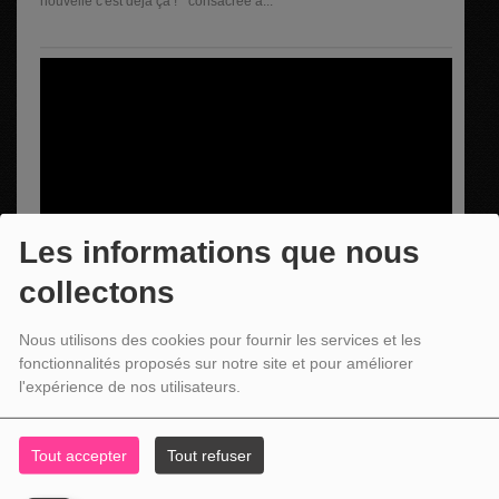
nouvelle c'est déjà ça ! " consacrée à...
Les informations que nous
collectons
Nous utilisons des cookies pour fournir les services et les
" C'EST UNE BONNE NOUVELLE C'EST DÉJÀ ÇA ! "
fonctionnalités proposés sur notre site et pour améliorer
DE CE 14 JUILLET 2026
La nouvelle émission de Christian Kinot " C'est une bonne
l'expérience de nos utilisateurs.
nouvelle c'est déjà ça ! " consacrée à...
Tout accepter
Tout refuser