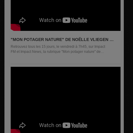
"MON POTAGER NATURE" DE NOËLLE VLIEGEN DE
L'ÉPICERIE DES CHAMPS
Retrouvez tous les 15 jours, le vendredi à 7h45, sur Impact
FM et Impact News, la rubrique "Mon potager nature" de
Noëlle...