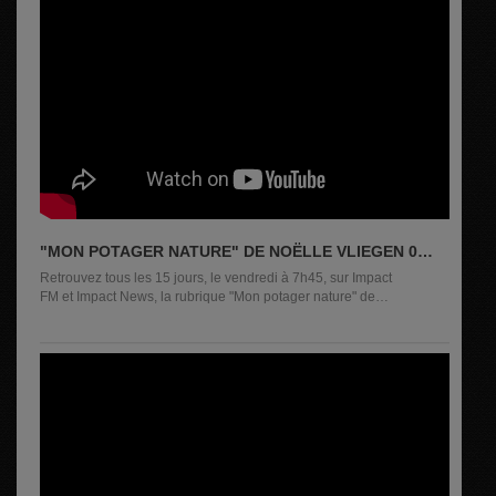
"MON POTAGER NATURE" DE NOËLLE VLIEGEN 03
JUILLET2026
Retrouvez tous les 15 jours, le vendredi à 7h45, sur Impact
FM et Impact News, la rubrique "Mon potager nature" de
Noëlle...