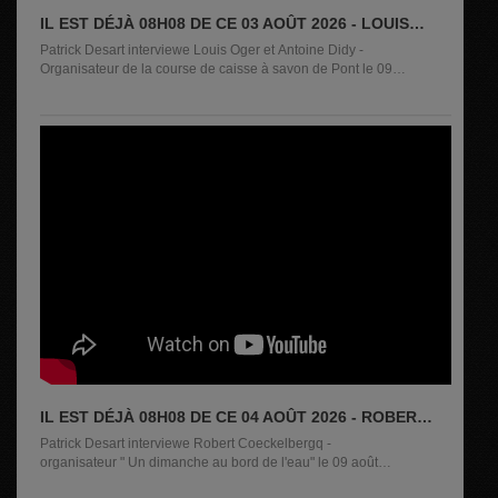
IL EST DÉJÀ 08H08 DE CE 03 AOÛT 2026 - LOUIS
OGER ET ANTOINE DIDY
Patrick Desart interviewe Louis Oger et Antoine Didy -
Organisateur de la course de caisse à savon de Pont le 09
août 2026
IL EST DÉJÀ 08H08 DE CE 04 AOÛT 2026 - ROBERT
COECKELBERG
Patrick Desart interviewe Robert Coeckelbergq -
organisateur " Un dimanche au bord de l'eau" le 09 août
2026 à Challes-Stavelot