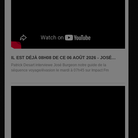
IL EST DÉJÀ 08H08 DE CE 06 AOÛT 2026 - JOSÉ
BURGEON
Patrick Desart interviewe José Burgeon notre guide de la
séquence voyage/évasion le mardi à 07h45 sur Impact Fm