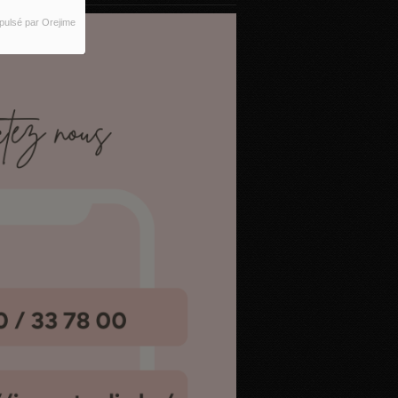
pulsé par Orejime