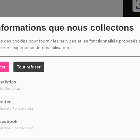
nformations que nous collectons
ns des cookies pour fournir les services et les fonctionnalités proposés s
iorer l'expérience de nos utilisateurs.
ter
Tout refuser
nalytics
z être connecté pour commenter
ilisation: Analyse
CONNECTER
INSCRIPTION
witter
ilisation: Fonctionnalité
acebook
ilisation: Fonctionnalité
NOS COORDONNÉES