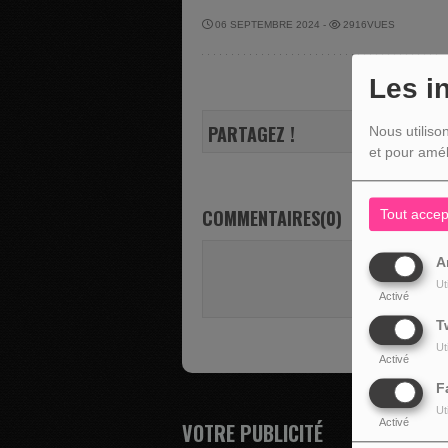
06 SEPTEMBRE 2024 -
2916VUES
Les i
PARTAGEZ !
Nous utiliso
et pour amél
COMMENTAIRES(0)
Tout accep
A
Vous deve
Ut
SE 
Activé
T
Ut
Activé
F
Ut
Activé
VOTRE PUBLICITÉ