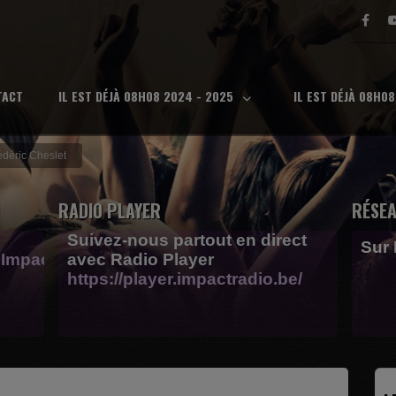
TACT
IL EST DÉJÀ 08H08 2024 - 2025
IL EST DÉJÀ 08H0
édéric Cheslet
RADIO PLAYER
RÉSEA
Suivez-nous partout en direct
Sur
Impactfm-
avec Radio Player
https://player.impactradio.be/