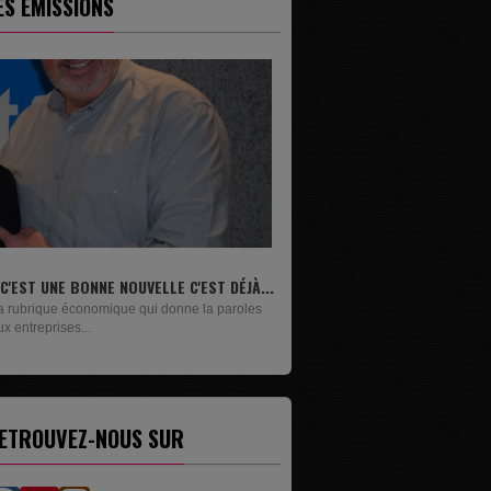
ES ÉMISSIONS
.
LIVRES
Un lundi sur deux, Maxime Janssens vous
présente les livres de...
ETROUVEZ-NOUS SUR