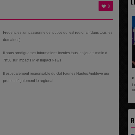
L
T
0
Frédéric est un passionné de tout ce qui est régional (dans tous les
domaines).
Il nous prodigue ses informations locales tous les jeudis matin à
7h50 sur Impact FM et Impact News
Il est également responsable du Gal Fagnes Hautes Amblève qui
" C'EST UNE BONNE NOUVELLE C'EST DÉJÀ..
promeut également le régional.
La rubrique économique qui donne la paroles
aux entreprises...
R