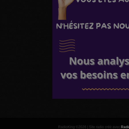
RadioKing ©2026 | Site radio créé avec
Radi