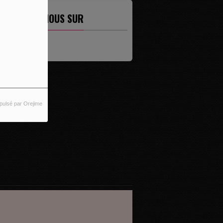
ETROUVEZ-NOUS SUR
pulsé par Orejime