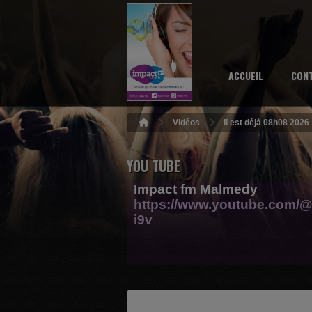
ACCUEIL
CON
Vidéos
Il est déjà 08h08 2026
YOU TUBE
Impact fm Malmedy
https://www.youtube.com/@
i9v