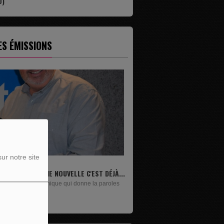
0)
ES ÉMISSIONS
ur notre site
LIVRES
Un lundi sur deux, Maxime Janssens vous
présente les livres de...