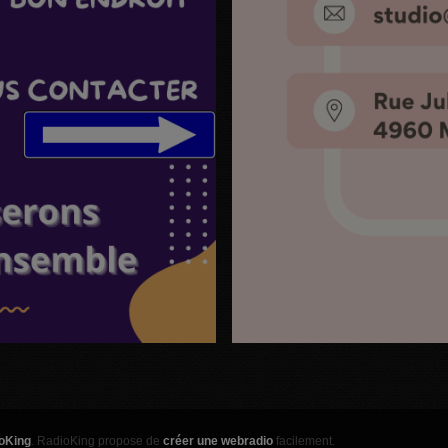
oKing
. RadioKing propose de
créer une webradio
facilement.