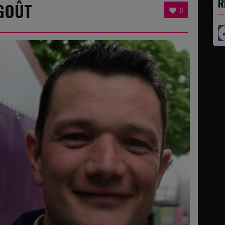
R
 GOÛT
0