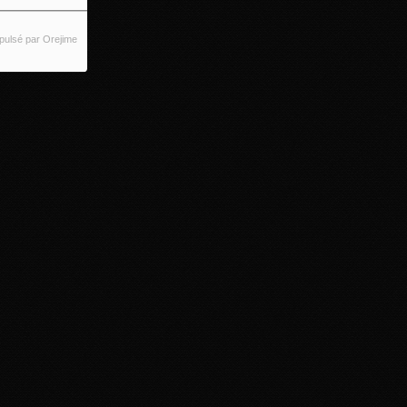
pulsé par Orejime