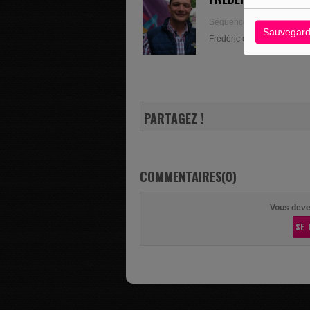
Séquence "Local et de Bon
Sauvegard
Frédéric est un passionné de
PARTAGEZ !
COMMENTAIRES(0)
Vous deve
SE 