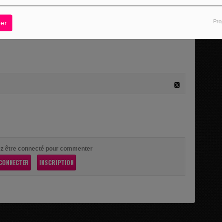
 Goût" du jeudi
Pro
er
 tout ce qui est...
z être connecté pour commenter
CONNECTER
INSCRIPTION