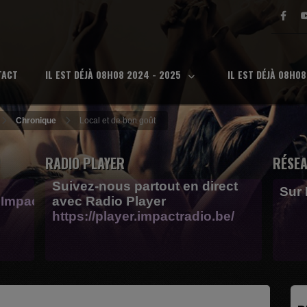
TACT
IL EST DÉJÀ 08H08 2024 - 2025
IL EST DÉJÀ 08H0
Chronique
Local et de bon goût
RADIO PLAYER
RÉSEA
Suivez-nous partout en direct
Sur
Impactfm-
avec Radio Player
https://player.impactradio.be/