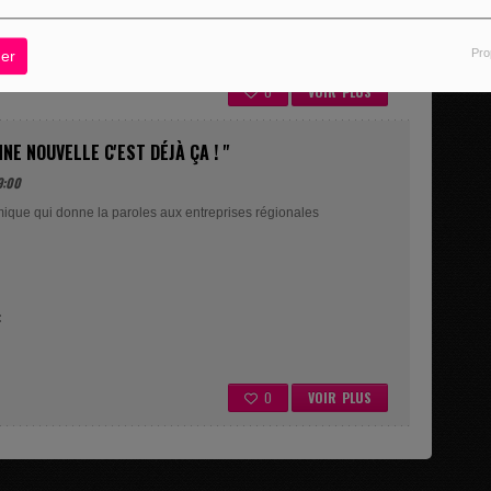
Pro
er
0
VOIR PLUS
NNE NOUVELLE C'EST DÉJÀ ÇA ! "
9:00
ique qui donne la paroles aux entreprises régionales
:
0
VOIR PLUS