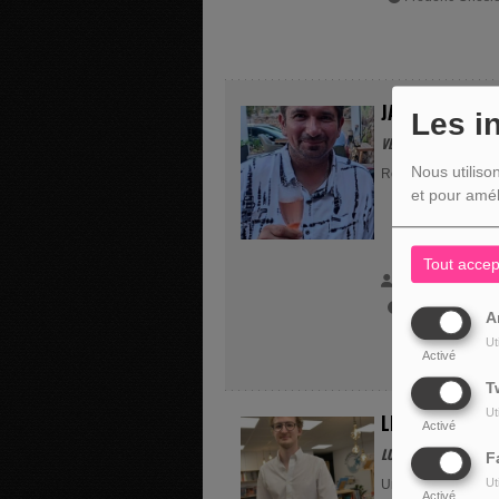
JARDINAGE
Les i
VENDREDI, DE 07:50 À
Nous utiliso
Retrouvez Frédéric 
et pour amél
Tout accep
ANIMATEUR(s) 
Frédéric Gabrie
A
Ut
Activé
T
Ut
LIVRES
Activé
LUNDI, DE 07:50 À 07
F
Ut
Un lundi sur deux,
Activé