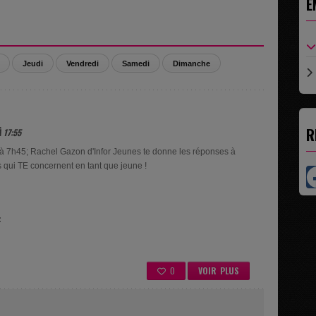
E
Jeudi
Vendredi
Samedi
Dimanche
R
 17:55
 à 7h45; Rachel Gazon d'Infor Jeunes te donne les réponses à
s qui TE concernent en tant que jeune !
:
0
VOIR PLUS