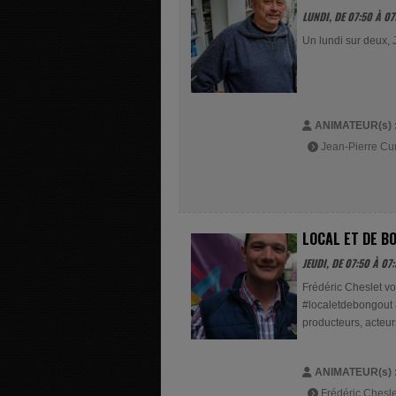
LUNDI, DE 07:50 À 07
Un lundi sur deux, 
ANIMATEUR(s) 
Jean-Pierre Cun
LOCAL ET DE B
JEUDI, DE 07:50 À 07:
Frédéric Cheslet vou
#localetdebongout a
producteurs, acteurs
ANIMATEUR(s) 
Frédéric Chesle