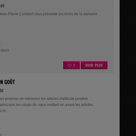
:55
Jean-Pierre Cunibert vous présente les livres de la semaine
:
ibert
0
VOIR PLUS
ON GOÛT
55
s propose de retrouvez les articles d'altitude positive
insi que les coups de cœur mettant en avant les artistes,
 et...
:
t