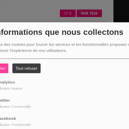
0
VOIR PLUS
nformations que nous collectons
 07:55
ns des cookies pour fournir les services et les fonctionnalités proposés s
Gabriel pour les conseils Jardinage tous les vendredis à 7h50
iorer l'expérience de nos utilisateurs.
ter
Tout refuser
:
l
nalytics
ilisation: Analyse
0
VOIR PLUS
witter
ilisation: Fonctionnalité
:55
acebook
ilisation: Fonctionnalité
 Maxime Janssens vous présente les livres de la semaine