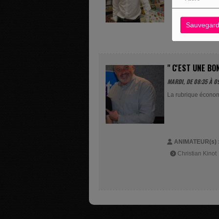
Sauvegard
" C'EST UNE BO
MARDI, DE 08:35 À 0
La rubrique économ
ANIMATEUR(s) 
Christian Kinot