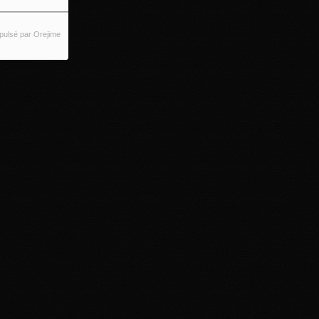
pulsé par Orejime