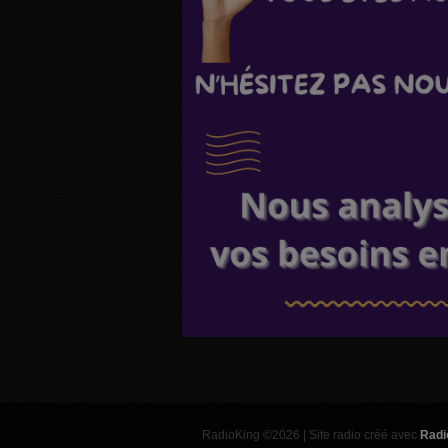
RadioKing ©2026 | Site radio créé avec
Radi