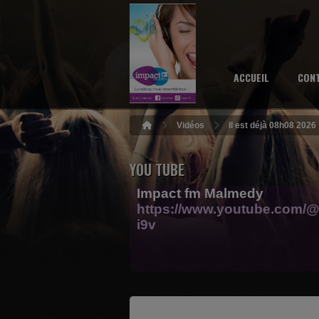
ACCUEIL
CON
Vidéos
Il est déjà 08h08 2026
YOU TUBE
Impact fm Malmedy
https://www.youtube.com/@
i9v