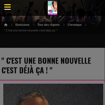
Emissions
Tour des régions
Chronique
" C'est une bonne nouvelle c'est déjà ça ! "
" C'EST UNE BONNE NOUVELLE
C'EST DÉJÀ ÇA ! "