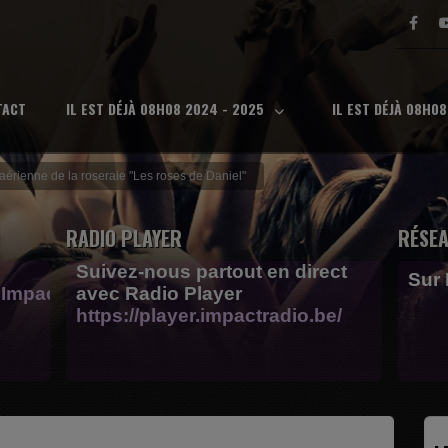
TACT
IL EST DÉJÀ 08H08 2024 - 2025
IL EST DÉJÀ 08H0
aérienne de la roseraie "Les roses de Daniel"
RADIO PLAYER
RÉSEA
Suivez-nous partout en direct
Sur
Impactfm-
avec Radio Player
https://player.impactradio.be/