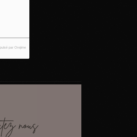
pulsé par Orejime