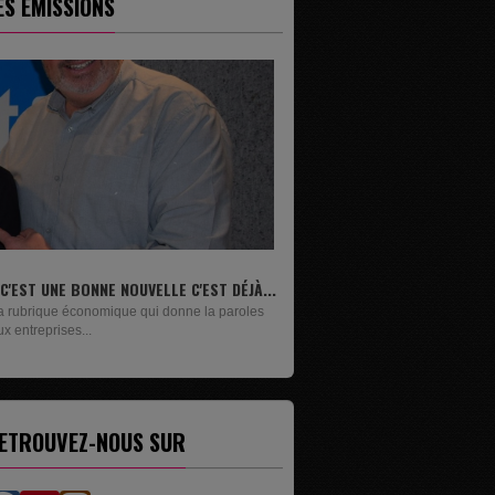
ES ÉMISSIONS
.
LIVRES
Un lundi sur deux, Maxime Janssens vous
présente les livres de...
ETROUVEZ-NOUS SUR