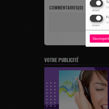
T
COMMENTAIRES(0)
Ut
Activé
F
Vous deve
Ut
SE 
Activé
Sauvegard
VOTRE PUBLICITÉ