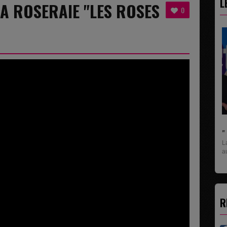
L
LA ROSERAIE "LES ROSES
0
" C'EST UNE BONNE NOUVELLE C'EST DÉJÀ..
La rubrique économique qui donne la paroles
aux entreprises...
R