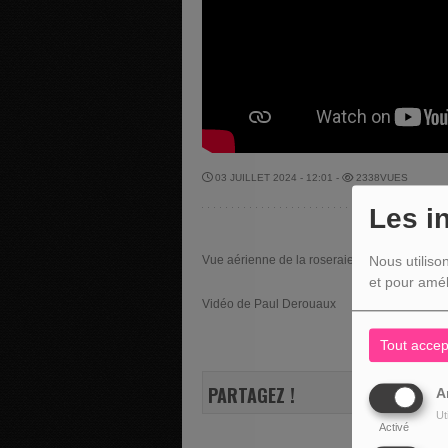
03 JUILLET 2024 - 12:01 -
2338VUES
Les i
Vue aérienne de la roseraie "Les roses de Da
Nous utiliso
et pour amél
Vidéo de Paul Derouaux
Tout accep
PARTAGEZ !
A
Ut
Activé