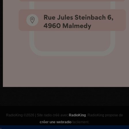
RadioKing ©2026 | Site radio créé avec
RadioKing
. RadioKing propose de
créer une webradio
facilement.
x