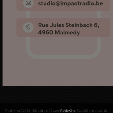
RadioKing ©2026 | Site radio créé avec
RadioKing
. RadioKing propose de