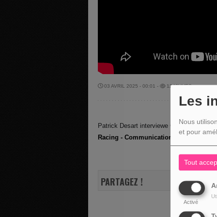
03 AVRIL 2025 - 00:01 -
1242VUES
Les i
Nous utiliso
Patrick Desart interviewe Gaston Blanchy,
et pour amél
Racing - Communication
. Il nous présen
Tout accep
PARTAGEZ !
A
Ut
Activé
T