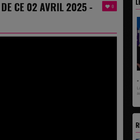
L
 DE CE 02 AVRIL 2025 -
0
" C'EST UNE BONNE NOUVELLE C'EST DÉJÀ..
La rubrique économique qui donne la paroles
aux entreprises...
R