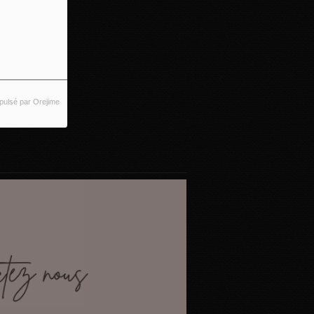
pulsé par Orejime