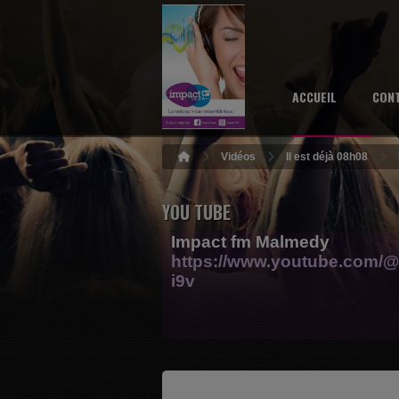
ACCUEIL
CON
Vidéos
Il est déjà 08h08
YOU TUBE
Impact fm Malmedy
https://www.youtube.com/@
i9v