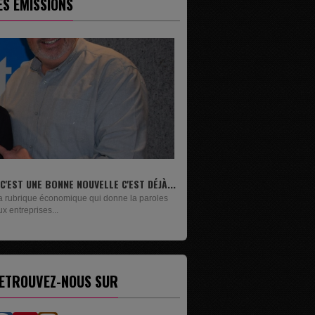
ES ÉMISSIONS
.
LIVRES
Un lundi sur deux, Maxime Janssens vous
présente les livres de...
ETROUVEZ-NOUS SUR