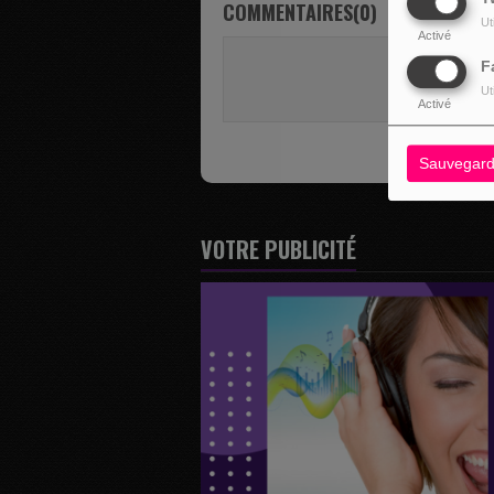
COMMENTAIRES(0)
Ut
Activé
Vous deve
F
SE 
Ut
Activé
Sauvegard
VOTRE PUBLICITÉ