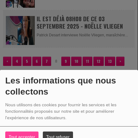
Ils sont venus nous...
IL EST DÉJÀ 08H08 DE CE 03
SEPTEMBRE 2025 - NOËLLE VLIEGEN
Patrick Desart interviewe Noëlle Vliegen, maraîchère...
<
4
5
6
7
9
10
11
12
13
>
8
Les informations que nous
collectons
VOTRE PUBLICITÉ
Nous utilisons des cookies pour fournir les services et les
fonctionnalités proposés sur notre site et pour améliorer
l'expérience de nos utilisateurs.
Tout accepter
Tout refuser