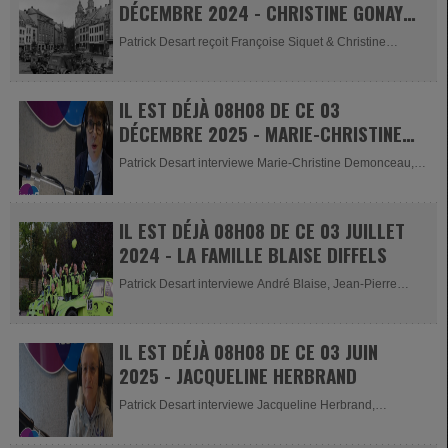
DÉCEMBRE 2024 - CHRISTINE GONAY
& FRANÇOISE SIQUET
Patrick Desart reçoit Françoise Siquet & Christine
Gonay,...
IL EST DÉJÀ 08H08 DE CE 03
DÉCEMBRE 2025 - MARIE-CHRISTINE
DEMONCEAU
Patrick Desart interviewe Marie-Christine Demonceau,
présidente de...
IL EST DÉJÀ 08H08 DE CE 03 JUILLET
2024 - LA FAMILLE BLAISE DIFFELS
Patrick Desart interviewe André Blaise, Jean-Pierre
Blaise et...
IL EST DÉJÀ 08H08 DE CE 03 JUIN
2025 - JACQUELINE HERBRAND
Patrick Desart interviewe Jacqueline Herbrand,
présidente du Gym...