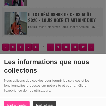
promoteurs de la...
IL EST DÉJÀ 08H08 DE CE 03 AOÛT
2026 - LOUIS OGER ET ANTOINE DIDY
Patrick Desart interviewe Louis Oger et Antoine Didy -
Organisateur de la...
<
3
4
5
6
8
9
10
11
12
>
7
Les informations que nous
collectons
VOTRE PUBLICITÉ
Nous utilisons des cookies pour fournir les services et les
fonctionnalités proposés sur notre site et pour améliorer
l'expérience de nos utilisateurs.
Tout accepter
Tout refuser