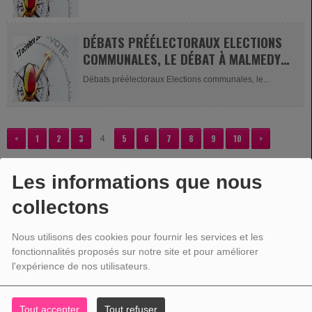
DÉBATS PRÉÉLECTORAUX ELECTIONS
COMMUNALES, LE DÉBAT À MALMEDY,
2ÈME PARTIE
Débats préélectoraux Elections communales, le...
<
1
2
3
5
6
7
8
9
10
>
4
Les informations que nous
collectons
VOTRE PUBLICITÉ
Nous utilisons des cookies pour fournir les services et les
fonctionnalités proposés sur notre site et pour améliorer
l'expérience de nos utilisateurs.
Tout accepter
Tout refuser