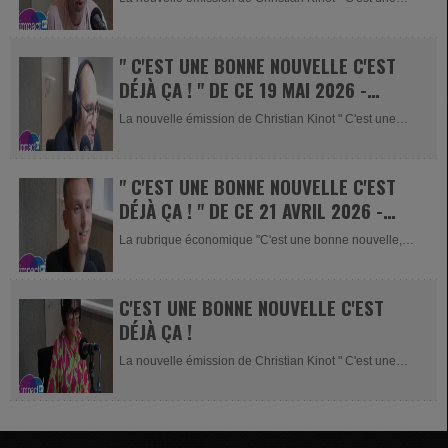
bonne nouvelle c'est...
" C'EST UNE BONNE NOUVELLE C'EST
DÉJÀ ÇA ! " DE CE 19 MAI 2026 -
LIGHTULTRA CONCEPT
La nouvelle émission de Christian Kinot " C'est une
bonne nouvelle c'est...
" C'EST UNE BONNE NOUVELLE C'EST
DÉJÀ ÇA ! " DE CE 21 AVRIL 2026 -
ANTHONY VOISIN
La rubrique économique "C'est une bonne nouvelle,
c'est...
C'EST UNE BONNE NOUVELLE C'EST
DÉJÀ ÇA !
La nouvelle émission de Christian Kinot " C'est une
bonne nouvelle c'est...