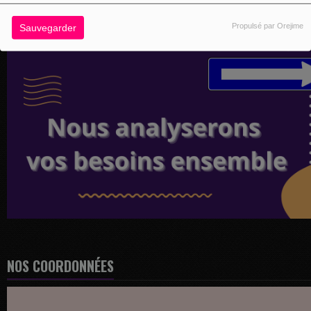
Propulsé par Orejime
Sauvegarder
NOS COORDONNÉES