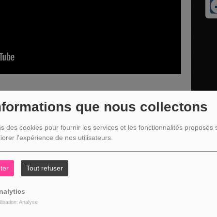
nformations que nous collectons
C'est une bonne nouvelle c'est déjà ça ! " consacrée à
ns des cookies pour fournir les services et les fonctionnalités proposés s
me invité GREGORY CESAR - Tax Shelter Manager chez INVER
iorer l'expérience de nos utilisateurs.
oon
ter
Tout refuser
nalytics
ilisation: Analyse