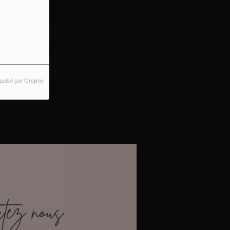
pulsé par Orejime