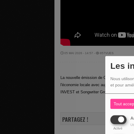
05 MAI 2026 - 14:57 -
857VUES
Les i
La nouvelle émission de Christian Kinot " 
Nous utiliso
l'économie locale avec aujourd"hui com
et pour amél
INVEST et Songwriter Groupe Morning M
Tout accep
PARTAGEZ !
A
Ut
Activé