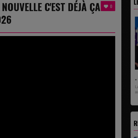
L
 NOUVELLE C'EST DÉJÀ ÇA
0
026
" C'EST UNE BONNE NOUVELL
La rubrique économique qui d
aux entreprises...
R