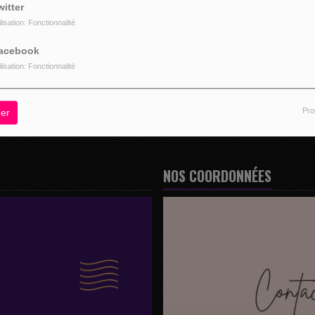
witter
ilisation: Fonctionnalité
acebook
z être connecté pour commenter
ilisation: Fonctionnalité
CONNECTER
INSCRIPTION
Pro
er
NOS COORDONNÉES