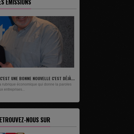
ES ÉMISSIONS
E C'EST DÉJÀ...
LIVRES
onne la paroles
Un lundi sur deux, Maxime Janssens vous
présente les livres de...
ETROUVEZ-NOUS SUR