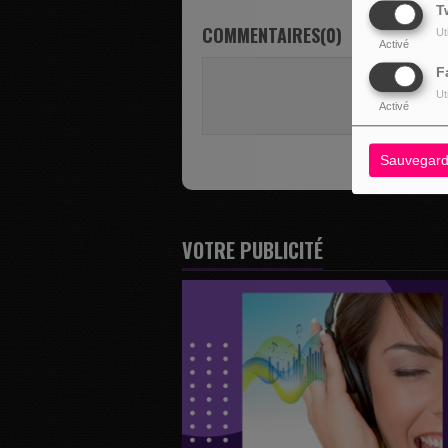
T
COMMENTAIRES(0)
Ut
Activé
F
Vous deve
Ut
SE 
Activé
Sauvegard
VOTRE PUBLICITÉ