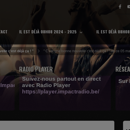
TACT
IL EST DÉJÀ 08H08 2024 - 2025
IL EST DÉJÀ 08H0
elle c'est déjà ça ! "
" C'est une bonne nouvelle c'est déjà ça ! " de ce 05 m
RADIO PLAYER
RÉSEA
Suivez-nous partout en direct
Sur
Impactfm-
avec Radio Player
https://player.impactradio.be/