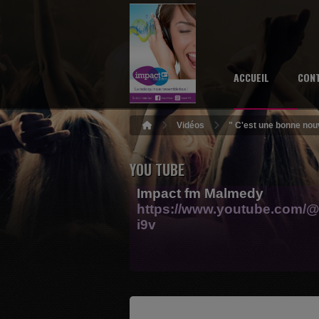
ACCUEIL
CON
Vidéos
" C'est une bonne nouv
YOU TUBE
Impact fm Malmedy
https://www.youtube.com/@
i9v