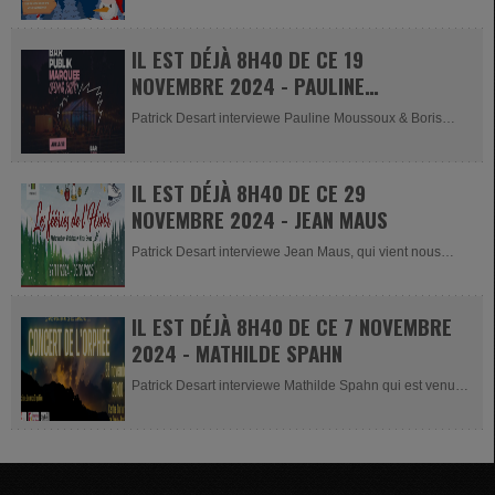
IL EST DÉJÀ 8H40 DE CE 19
NOVEMBRE 2024 - PAULINE
MOUSSOUX & BORIS IWANOW
Patrick Desart interviewe Pauline Moussoux & Boris
Iwanow (communications...
IL EST DÉJÀ 8H40 DE CE 29
NOVEMBRE 2024 - JEAN MAUS
Patrick Desart interviewe Jean Maus, qui vient nous
présenter le...
IL EST DÉJÀ 8H40 DE CE 7 NOVEMBRE
2024 - MATHILDE SPAHN
Patrick Desart interviewe Mathilde Spahn qui est venue
nous présenter le...