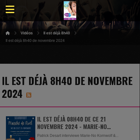
Vidéos
Il est déjà 8h40
Il est déjà 8h40 de novembre 2024
IL EST DÉJÀ 8H40 DE NOVEMBRE
2024
IL EST DÉJÀ 08H40 DE CE 21
NOVEMBRE 2024 - MARIE-NO
KORNWOLF & FRÉDÉRIC HAGUEMAN
Patrick Desart interviewe Marie-No Kornwolf &...