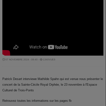
07 NOVEMBRE 2024 - 09:40 -
1340VUES
Patrick Desart interviewe Mathilde Spahn qui est venue nous présenter le
concert de la Sainte-Cécile Royal Orphée, le 23 novembre à l'Espace
Culturel de Trois-Ponts
Retrouvez toutes les informations sur les pages fb