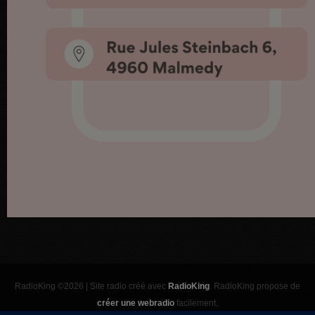
RadioKing ©2026 | Site radio créé avec
RadioKing
. RadioKing propose de
créer une webradio
facilement.