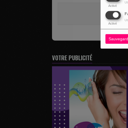
Ut
Activé
Vous deve
F
SE 
Ut
Activé
Sauvegard
VOTRE PUBLICITÉ