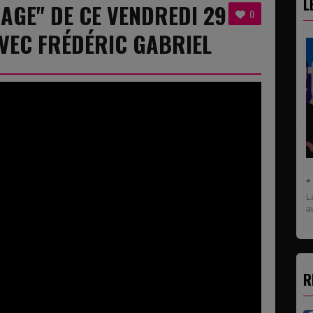
L
AGE" DE CE VENDREDI 29
0
VEC FRÉDÉRIC GABRIEL
" C'EST UNE BONNE NOUVELLE C'EST DÉJÀ
La rubrique économique qui donne la parole
aux entreprises...
R