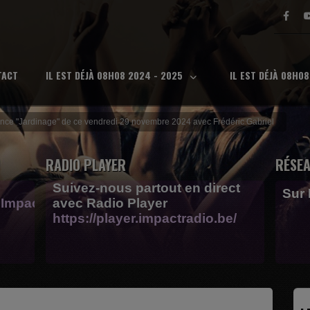
TACT
IL EST DÉJÀ 08H08 2024 - 2025
IL EST DÉJÀ 08H0
ce "Jardinage" de ce vendredi 29 novembre 2024 avec Frédéric Gabriel
RADIO PLAYER
RÉSEA
Suivez-nous partout en direct
Sur
Impactfm-
avec Radio Player
https://player.impactradio.be/