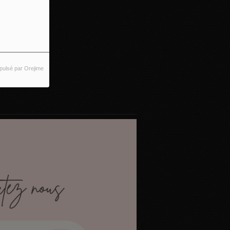
pulsé par Orejime