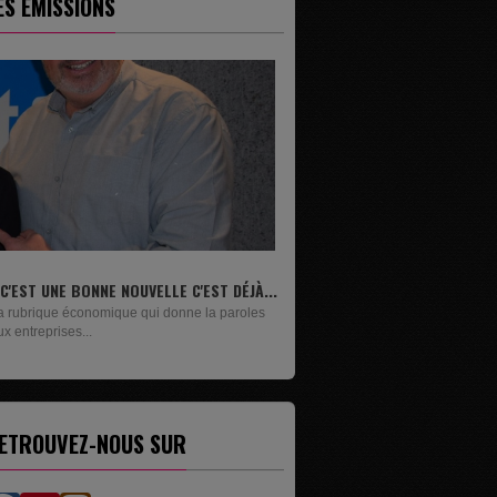
ES ÉMISSIONS
...
LIVRES
s
Un lundi sur deux, Maxime Janssens vous
présente les livres de...
ETROUVEZ-NOUS SUR