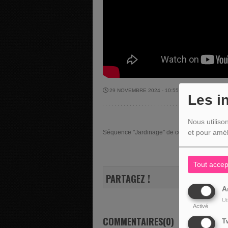
29 NOVEMBRE 2024 - 10:55 -
1509VUES
Les i
Nous utiliso
et pour amél
Séquence "Jardinage" de ce vendredi 29 nov
Tout accep
PARTAGEZ !
A
Ut
Activé
COMMENTAIRES(0)
T