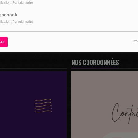
ilisation: Fonctionnalité
z être connecté pour commenter
acebook
CONNECTER
INSCRIPTION
ilisation: Fonctionnalité
Pro
er
NOS COORDONNÉES