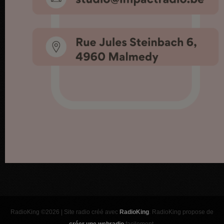
RadioKing ©2026 | Site radio créé avec
RadioKing
. RadioKing propose de
créer une webradio
facilement.