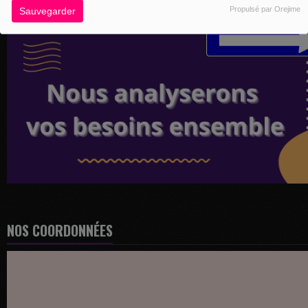
Propulsé par Orejime
Sauvegarder
NOS COORDONNÉES