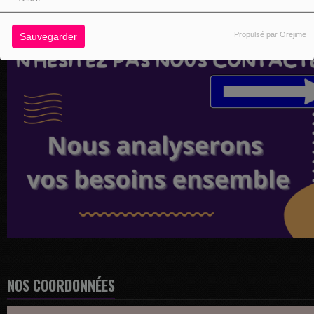
Propulsé par Orejime
Sauvegarder
NOS COORDONNÉES