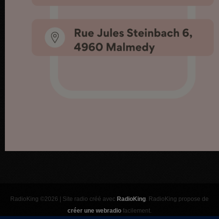
RadioKing ©2026 | Site radio créé avec
RadioKing
. RadioKing propose de
créer une webradio
facilement.