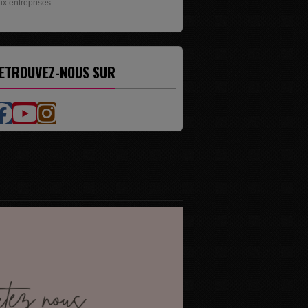
ésente les livres de...
ETROUVEZ-NOUS SUR