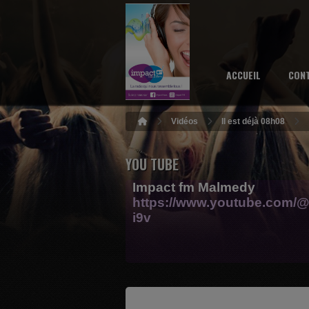
ACCUEIL
CON
Vidéos
Il est déjà 08h08
YOU TUBE
Impact fm Malmedy
https://www.youtube.com/@
i9v