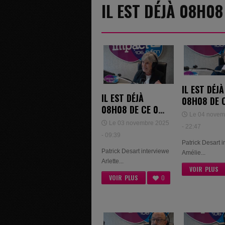
IL EST DÉJÀ 08H0
IL EST DÉJÀ
IL EST DÉJÀ
08H08 DE 
08H08 DE CE 03
NOVEMBRE
Le 04 novem
NOVEMBRE 2025
= AMÉLIE 
Le 03 novembre 2025
- 22:47
- ARLETTE
- 09:39
HEENICO ET
Patrick Desart 
Patrick Desart interviewe
ISABELLE COLIN
Amélie...
Arlette...
VOIR PLUS
VOIR PLUS
0