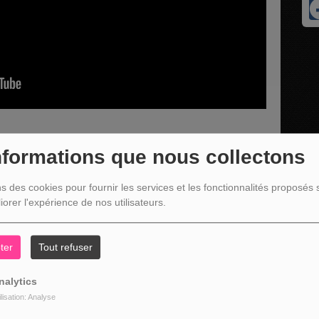
nformations que nous collectons
rouv’lê et Simon Piette - Membre du comité de la Royale
ns des cookies pour fournir les services et les fonctionnalités proposés s
des chants de carnaval le samedi 24 janvier 2026 à 16h00 au
iorer l'expérience de nos utilisateurs.
ter
Tout refuser
nalytics
ilisation: Analyse