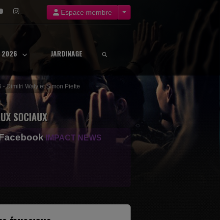
Espace membre
8 2026
JARDINAGE
 - Dimitri Waty et Simon Piette
UX SOCIAUX
 Facebook
IMPACT NEWS