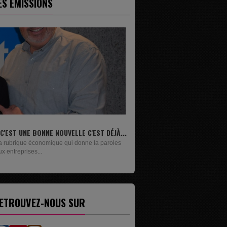
ES ÉMISSIONS
LIVRES
Un lundi sur deux, Maxime Janssens vous
présente les livres de...
ETROUVEZ-NOUS SUR