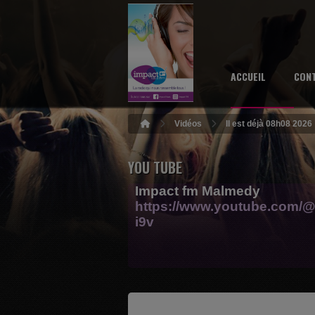
ACCUEIL
CON
Vidéos
Il est déjà 08h08 2026
YOU TUBE
Impact fm Malmedy
https://www.youtube.com/@
i9v