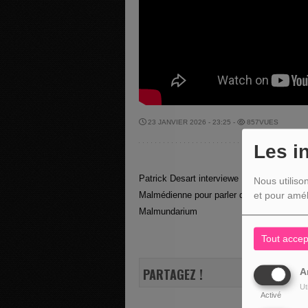
23 JANVIER 2026 - 23:25 -
857VUES
Les i
Patrick Desart interviewe Dimitri Waty - T
Nous utiliso
Malmédienne pour parler de la répétition 
et pour amél
Malmundarium
Tout accep
PARTAGEZ !
A
Ut
Activé