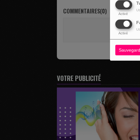
T
COMMENTAIRES(0)
Ut
Activé
F
Vous deve
Ut
SE 
Activé
Sauvegard
VOTRE PUBLICITÉ