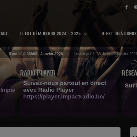
TACT
IL EST DÉJÀ 08H08 2024 - 2025
IL EST DÉJÀ 08H0
Il est déjà 08h08 - Janvier 2026
Il est déjà 08h08 de ce 22 janvier 2026
RADIO PLAYER
RÉSEA
Suivez-nous partout en direct
Sur
Impactfm-
avec Radio Player
https://player.impactradio.be/