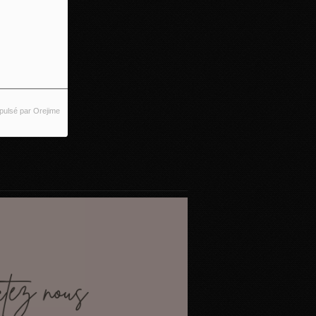
pulsé par Orejime