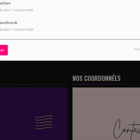
witter
ilisation: Fonctionnalité
acebook
z être connecté pour commenter
ilisation: Fonctionnalité
CONNECTER
INSCRIPTION
Pro
er
NOS COORDONNÉES