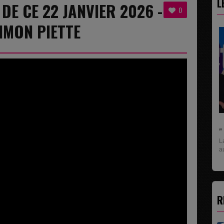
L
 DE CE 22 JANVIER 2026 -
0
SIMON PIETTE
" C'EST UNE BONNE NOUVELLE C'EST DÉJÀ...
La rubrique économique qui donne la paroles
aux entreprises...
R