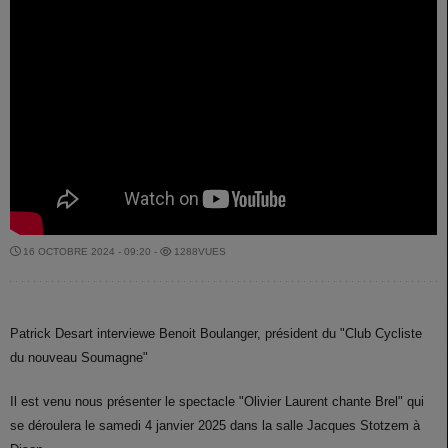
16 OCTOBRE 2024 - 09:20 -
1288VUES
Patrick Desart interviewe Benoit Boulanger, président du "Club Cycliste
du nouveau Soumagne"
Il est venu nous présenter le spectacle "Olivier Laurent chante Brel" qui
se déroulera le samedi 4 janvier 2025 dans la salle Jacques Stotzem à