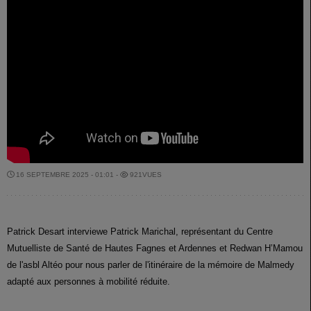
16 SEPTEMBRE 2025 - 01:01 -
921VUES
Patrick Desart interviewe Patrick Marichal, représentant du Centre
Mutuelliste de Santé de Hautes Fagnes et Ardennes et Redwan H’Mamou
de l'asbl Altéo pour nous parler de l'itinéraire de la mémoire de Malmedy
adapté aux personnes à mobilité réduite.