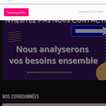
Propulsé par Orejime
Sauvegarder
NOS COORDONNÉES