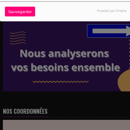
Propulsé par Orejime
Sauvegarder
NOS COORDONNÉES