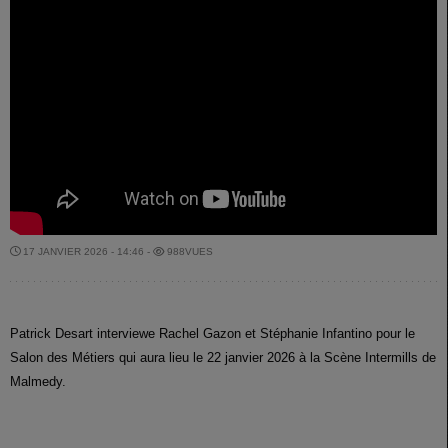
17 JANVIER 2026 - 14:46 -
988VUES
Patrick Desart interviewe Rachel Gazon et Stéphanie Infantino pour le
Salon des Métiers qui aura lieu le 22 janvier 2026 à la Scène Intermills de
Malmedy.