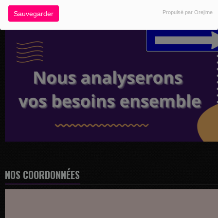
Propulsé par Orejime
Sauvegarder
NOS COORDONNÉES