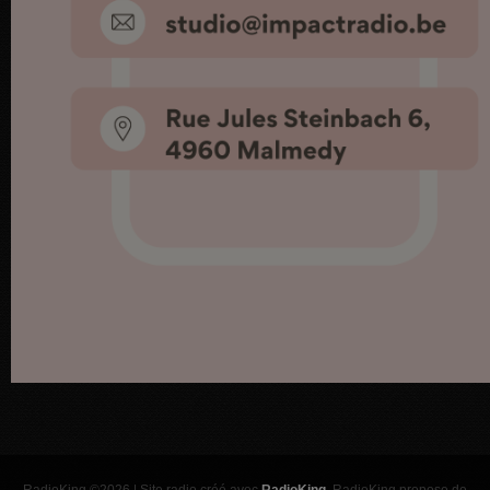
RadioKing ©2026 | Site radio créé avec
RadioKing
. RadioKing propose de