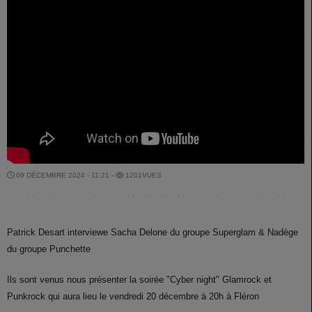
09 DÉCEMBRE 2024 - 11:21 -
1201VUES
Patrick Desart interviewe Sacha Delone du groupe Superglam & Nadège
du groupe Punchette
Ils sont venus nous présenter la soirée "Cyber night" Glamrock et
Punkrock qui aura lieu le vendredi 20 décembre à 20h à Fléron