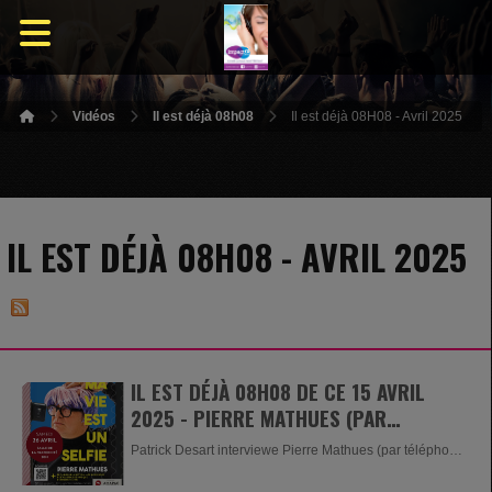
Vidéos
Il est déjà 08h08
Il est déjà 08H08 - Avril 2025
IL EST DÉJÀ 08H08 - AVRIL 2025
IL EST DÉJÀ 08H08 DE CE 15 AVRIL
2025 - PIERRE MATHUES (PAR
TÉLÉPHONE) ET MARIE-CHRISTINE
Patrick Desart interviewe Pierre Mathues (par téléphone)
DEMONCEAU
et...