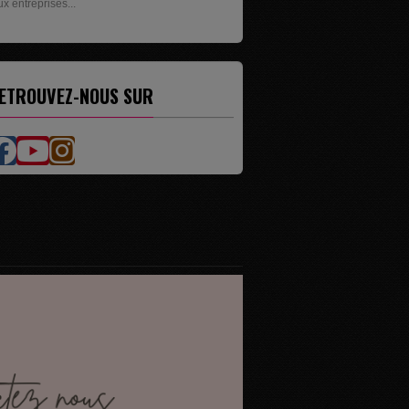
ésente les livres de...
ETROUVEZ-NOUS SUR