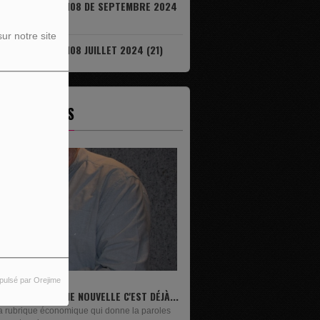
IL EST DÉJÀ 08H08 DE SEPTEMBRE 2024
7)
ur notre site
IL EST DÉJÀ 08H08 JUILLET 2024 (21)
ES ÉMISSIONS
pulsé par Orejime
IVRES
n lundi sur deux, Maxime Janssens vous