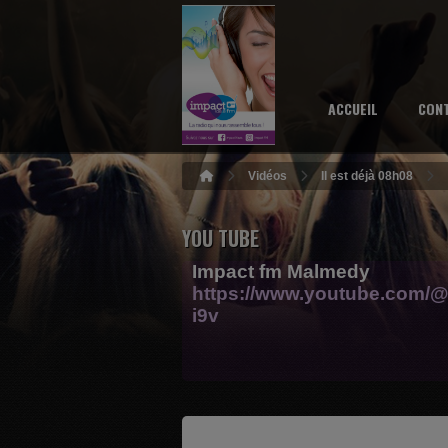
ACCUEIL
CON
Vidéos
Il est déjà 08h08
YOU TUBE
Impact fm Malmedy
https://www.youtube.com/@
i9v