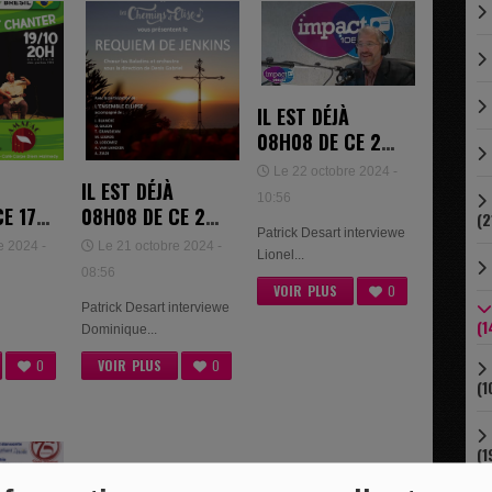
IL EST DÉJÀ
08H08 DE CE 22
OCTOBRE 2024 -
Le 22 octobre 2024 -
IL EST DÉJÀ
LIONEL MERTENS
10:56
08H08 DE CE 21
E 17
(2
Patrick Desart interviewe
OCTOBRE 2024 -
024 -
Le 21 octobre 2024 -
e 2024 -
Lionel...
DOMINIQUE
08:56
LECLERCQ
VOIR PLUS
0
Patrick Desart interviewe
U
(1
Dominique...
VOIR PLUS
0
0
(1
(1