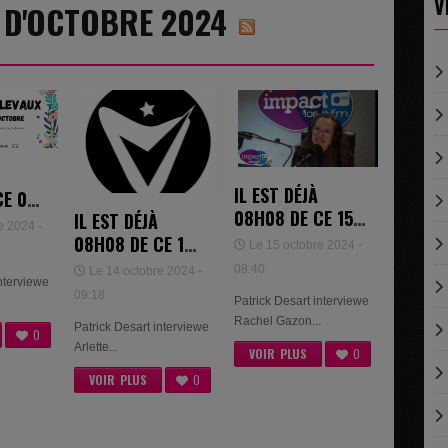
V
8 D'OCTOBRE 2024
IL EST DÉJÀ
CE 02
08H08 DE CE 15
IL EST DÉJÀ
024 -
e 2024 -
OCTOBRE 2024 -
08H08 DE CE 14
NZEN
Le 15 octobre 2024 -
RACHEL GAZON
OCTOBRE 2024 -
08:40
Le 14 octobre 2024 -
interviewe
ARLETTE
09:18
Patrick Desart interviewe
HENNICO &
Rachel Gazon...
Patrick Desart interviewe
ISABELLE COLLIN
0
Arlette...
VOIR PLUS
0
VOIR PLUS
0