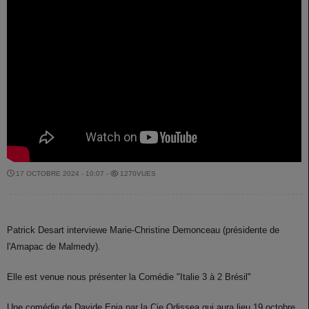
17 OCTOBRE 2024 - 10:07 -
1270VUES
Patrick Desart interviewe Marie-Christine Demonceau (présidente de
l'Amapac de Malmedy).
Elle est venue nous présenter la Comédie "Italie 3 à 2 Brésil"
Une comédie de Davide Enia par la Cie Odissea qui aura lieu 19 octobre