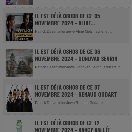
est venue nous...
IL EST DÉJÀ 08H08 DE CE 05
NOVEMBRE 2024 - ALINE
METZMACHER ET EVELYNE LEJOLY
Patrick Desart interviewe Aline Metzmacher et
Evelyne Lejoly. Elles sont...
IL EST DÉJÀ 08H08 DE CE 06
NOVEMBRE 2024 - DONOVAN SEVRIN
Patrick Desart interviewe Donovan Sevrin (éducateur à
la...
IL EST DÉJÀ 08H08 DE CE 07
NOVEMBRE 2024 - RENAUD GODART
Patrick Desart interviewe Renaud Godart du
groupe YKONS Retrouvez toutes...
IL EST DÉJÀ 08H08 DE CE 12
NOVEMBRE 2024 - NANCY VALLÉE