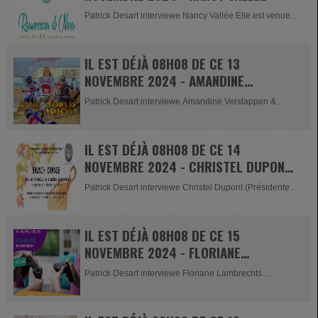
Patrick Desart interviewe Nancy Vallée Elle est venue
nous...
IL EST DÉJÀ 08H08 DE CE 13
NOVEMBRE 2024 - AMANDINE
VERSTAPPEN ET GASTON BLANCHY
Patrick Desart interviewe Amandine Verstappen &
Gaston Blanchy (Marketing...
IL EST DÉJÀ 08H08 DE CE 14
NOVEMBRE 2024 - CHRISTEL DUPONT
ET ANGELA FILI
Patrick Desart interviewe Christel Dupont (Présidente
des Soroptimistes...
IL EST DÉJÀ 08H08 DE CE 15
NOVEMBRE 2024 - FLORIANE
LAMBRECHTS & CORALINE WARLAND
Patrick Desart interviewe Floriane Lambrechts
(médecin...