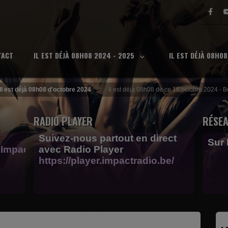
TACT
IL EST DÉJÀ 08H08 2024 - 2025
IL EST DÉJÀ 08H0
Il est déjà 08h08 d'octobre 2024
Il est déjà 08h08 de ce 16 octobre 2024 - 
RADIO PLAYER
RÉSEA
Suivez-nous partout en direct
Sur
Impactfm-
avec Radio Player
https://player.impactradio.be/