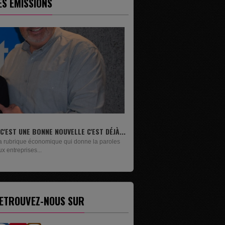
ES ÉMISSIONS
LIVRES
Un lundi sur deux, Maxime Janssens vous
présente les livres de...
ETROUVEZ-NOUS SUR