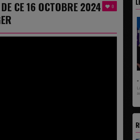
L
8 DE CE 16 OCTOBRE 2024
0
GER
" C'EST UNE BONNE NOUVELLE C'EST DÉJÀ...
La rubrique économique qui donne la paroles
aux entreprises...
R