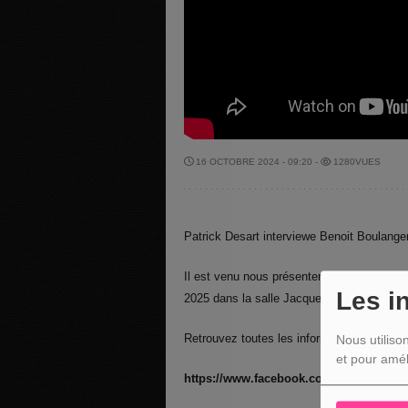
16 OCTOBRE 2024 - 09:20 -
1280VUES
Patrick Desart interviewe Benoit Boulang
Il est venu nous présenter le spectacle "Ol
Les i
2025 dans la salle Jacques Stotzem à Dis
Retrouvez toutes les informations sur la pa
Nous utiliso
et pour amél
https://www.facebook.com/groups/4176