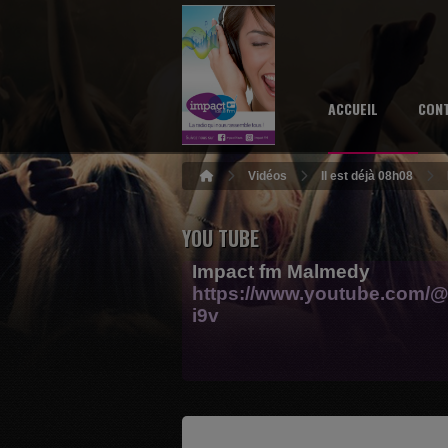
ACCUEIL
CON
Vidéos
Il est déjà 08h08
YOU TUBE
Impact fm Malmedy
https://www.youtube.com/@
i9v