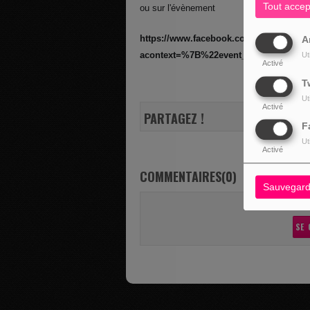
Tout accep
ou sur l'évènement
https://www.facebook.com/events/3218
A
acontext=%7B%22event_action_hist
Ut
Activé
T
Ut
Activé
PARTAGEZ !
F
Ut
Activé
COMMENTAIRES(0)
Sauvegard
Vous deve
SE 