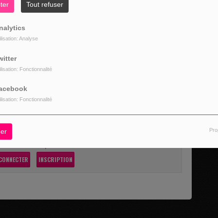
ter
Tout refuser
849698251434?
nalytics
ory%22%3A[%7B%22surface%22%3A%22group%22%7D]%7D
ilisation: Analyse
witter
ilisation: Fonctionnalité
acebook
ilisation: Fonctionnalité
Pro
er
z être connecté pour commenter
CONNECTER
INSCRIPTION