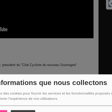
er, président du "Club Cycliste du nouveau Soumagne"
ivier Laurent chante Brel" qui se déroulera le samedi 4 janvier
nformations que nous collectons
on.
ge fb :
ns des cookies pour fournir les services et les fonctionnalités proposés s
iorer l'expérience de nos utilisateurs.
37405038370