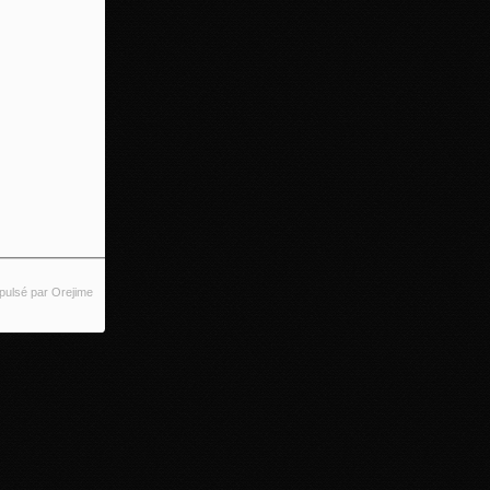
pulsé par Orejime