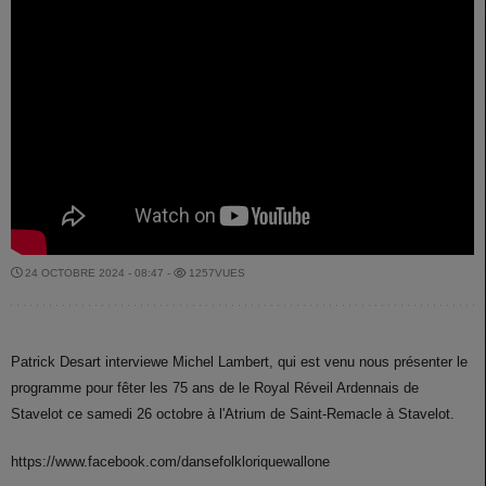
24 OCTOBRE 2024 - 08:47 -
1257VUES
Patrick Desart interviewe Michel Lambert, qui est venu nous présenter le
programme pour fêter les 75 ans de le Royal Réveil Ardennais de
Stavelot ce samedi 26 octobre à l'Atrium de Saint-Remacle à Stavelot.
https://www.facebook.com/dansefolkloriquewallone