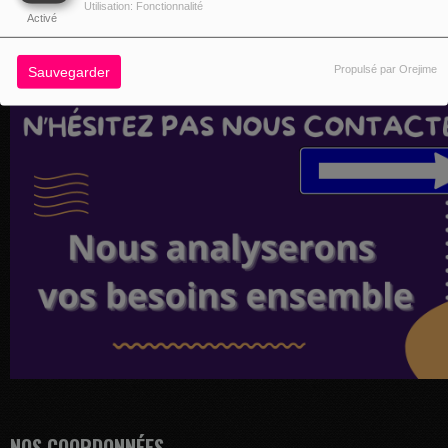
Utilisation: Fonctionnalité
Activé
Propulsé par Orejime
Sauvegarder
NOS COORDONNÉES