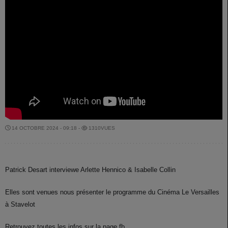
14 OCTOBRE 2024 - 09:18 -
1310VUES
Patrick Desart interviewe Arlette Hennico & Isabelle Collin
Elles sont venues nous présenter le programme du Cinéma Le Versailles
à Stavelot
Retrouvez toutes les infos sur la page fb