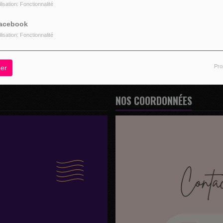
ilisation: Fonctionnalité
z être connecté pour commenter
acebook
CONNECTER
INSCRIPTION
ilisation: Fonctionnalité
Pro
er
NOS COORDONNÉES