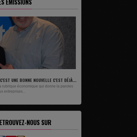
ES ÉMISSIONS
..
LIVRES
Un lundi sur deux, Maxime Janssens vous
présente les livres de...
ETROUVEZ-NOUS SUR