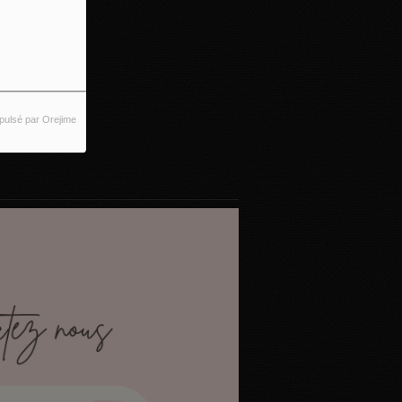
pulsé par Orejime