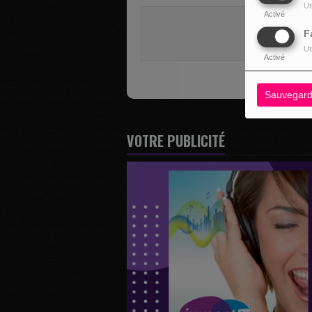
Ut
Activé
Vous deve
F
SE 
Ut
Activé
Sauvegard
VOTRE PUBLICITÉ