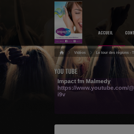
ACCUEIL
CON
Vidéos
Le tour des régions - 
YOU TUBE
Impact fm Malmedy
https://www.youtube.com/@
i9v