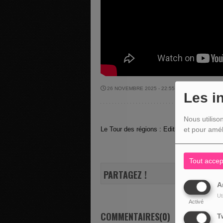
26 NOVEMBRE 2025 - 22:55 -
376VUES
Les i
Nous utiliso
Le Tour des régions : Edith Lambert nous 
et pour amél
Tout accep
PARTAGEZ !
A
Ut
Activé
COMMENTAIRES(0)
T