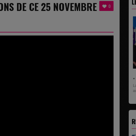
L
ONS DE CE 25 NOVEMBRE
0
" C'EST UNE BONNE NOUVELLE C'EST DÉJÀ.
La rubrique économique qui donne la paroles
aux entreprises...
R