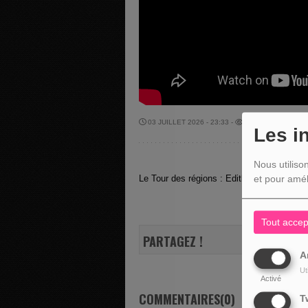
03 JUILLET 2026 - 23:33 -
370VUES
Les i
Nous utiliso
Le Tour des régions : Edith Lambert nous 
et pour amél
Tout accep
PARTAGEZ !
A
Ut
Activé
COMMENTAIRES(0)
T