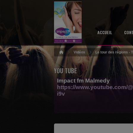
ACCUEIL
CON
Vidéos
Le tour des régions - 
YOU TUBE
Impact fm Malmedy
https://www.youtube.com/@
i9v