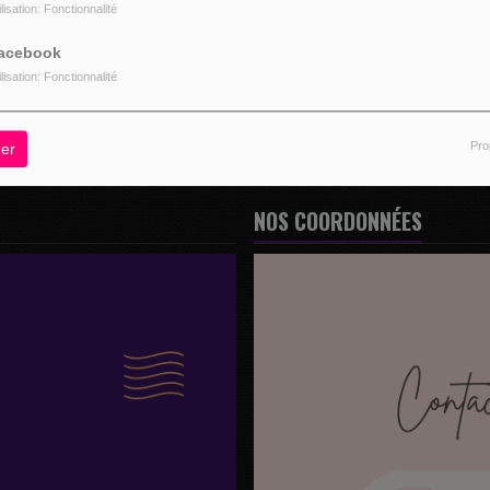
ilisation: Fonctionnalité
z être connecté pour commenter
acebook
CONNECTER
INSCRIPTION
ilisation: Fonctionnalité
Pro
er
NOS COORDONNÉES