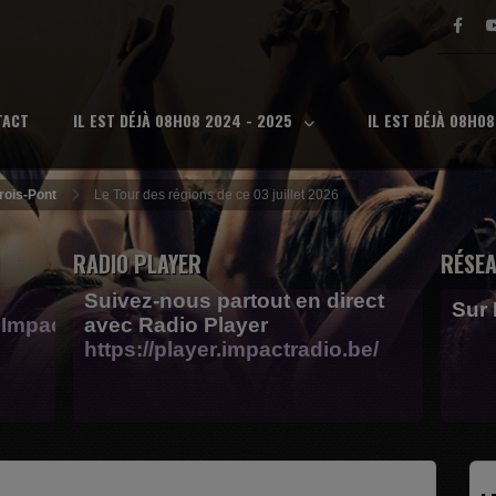
TACT
IL EST DÉJÀ 08H08 2024 - 2025
IL EST DÉJÀ 08H0
Trois-Pont
Le Tour des régions de ce 03 juillet 2026
RADIO PLAYER
RÉSEA
Suivez-nous partout en direct
Sur
Impactfm-
avec Radio Player
https://player.impactradio.be/