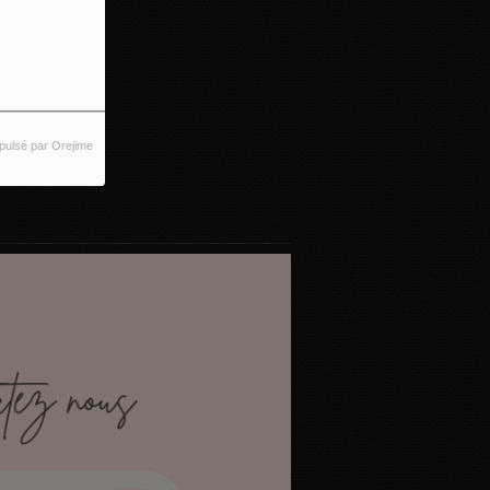
pulsé par Orejime