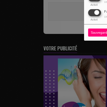
Ut
Activé
Vous deve
F
SE 
Ut
Activé
Sauvegard
VOTRE PUBLICITÉ