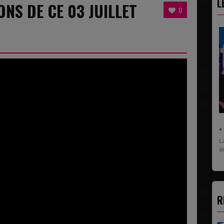
L
NS DE CE 03 JUILLET
0
" C'EST UNE BONNE NOUVELLE C'EST DÉJÀ...
La rubrique économique qui donne la paroles
aux entreprises...
R