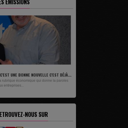
ES ÉMISSIONS
LIVRES
Un lundi sur deux, Maxime Janssens vous
présente les livres de...
ETROUVEZ-NOUS SUR