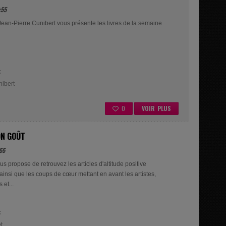
:55
Jean-Pierre Cunibert vous présente les livres de la semaine
:
ibert
0
VOIR PLUS
ON GOÛT
55
s propose de retrouvez les articles d'altitude positive
insi que les coups de cœur mettant en avant les artistes,
 et...
:
t