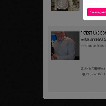
Sauvegard
" C'EST UNE BO
MARDI, DE 08:35 À 0
La rubrique économ
ANIMATEUR(s) 
Christian Kinot