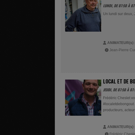
LUNDI, DE 07:50 À 07
Un lundi sur deux, 
ANIMATEUR(s) 
Jean-Pierre Cun
LOCAL ET DE B
JEUDI, DE 07:50 À 07:
Frédéric Cheslet vou
#localetdebongout a
producteurs, acteurs
ANIMATEUR(s) 
Frédéric Chesle