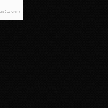
pulsé par Orejime