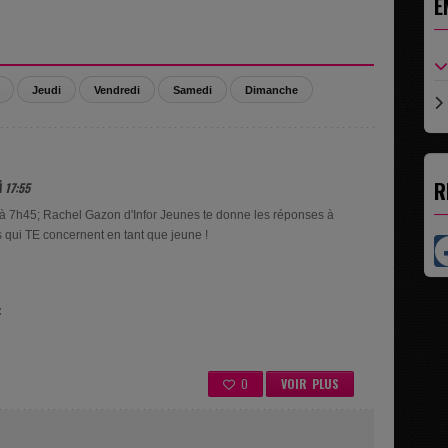
E
Jeudi
Vendredi
Samedi
Dimanche
R
 17:55
 à 7h45; Rachel Gazon d'Infor Jeunes te donne les réponses à
s qui TE concernent en tant que jeune !
:
0
VOIR PLUS