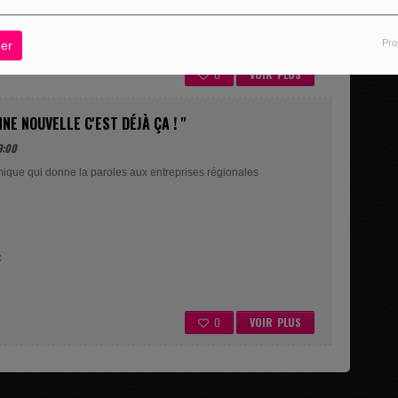
Pro
er
0
VOIR PLUS
NNE NOUVELLE C'EST DÉJÀ ÇA ! "
9:00
ique qui donne la paroles aux entreprises régionales
:
0
VOIR PLUS