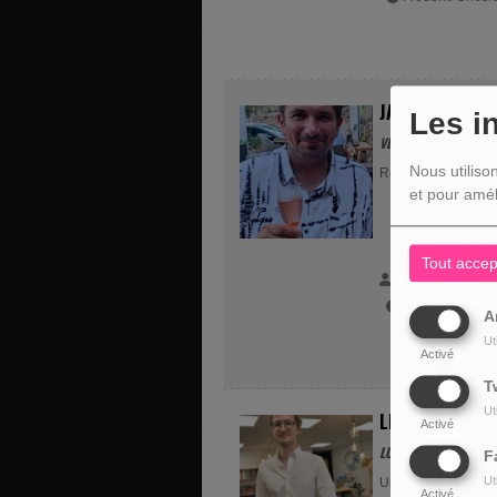
JARDINAGE
Les i
VENDREDI, DE 07:50 À
Nous utiliso
Retrouvez Frédéric 
et pour amél
Tout accep
ANIMATEUR(s) 
Frédéric Gabrie
A
Ut
Activé
T
Ut
LIVRES
Activé
LUNDI, DE 07:50 À 07
F
Ut
Un lundi sur deux,
Activé