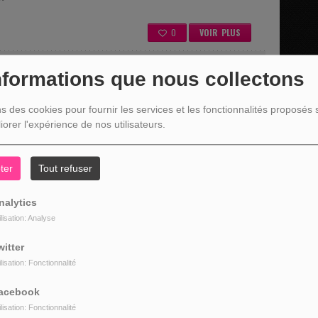
0
VOIR PLUS
nformations que nous collectons
 07:55
ns des cookies pour fournir les services et les fonctionnalités proposés s
Gabriel pour les conseils Jardinage tous les vendredis à 7h50
iorer l'expérience de nos utilisateurs.
ter
Tout refuser
:
l
nalytics
ilisation: Analyse
0
VOIR PLUS
witter
ilisation: Fonctionnalité
:55
acebook
ilisation: Fonctionnalité
 Maxime Janssens vous présente les livres de la semaine