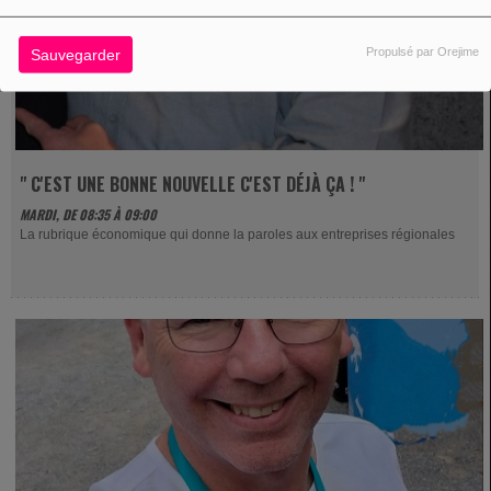
Propulsé par Orejime
Sauvegarder
" C'EST UNE BONNE NOUVELLE C'EST DÉJÀ ÇA ! "
MARDI, DE 08:35 À 09:00
La rubrique économique qui donne la paroles aux entreprises régionales