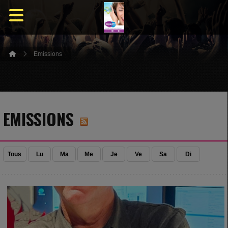
Emissions
EMISSIONS
Tous
Lu
Ma
Me
Je
Ve
Sa
Di