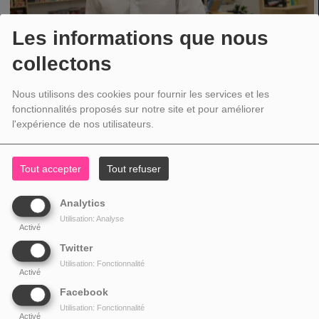
Les informations que nous
collectons
Nous utilisons des cookies pour fournir les services et les
fonctionnalités proposés sur notre site et pour améliorer
LIVRES
l'expérience de nos utilisateurs.
LUNDI, DE 07:50 À 07:55
Un lundi sur deux, Maxime Janssens vous présente les livres de la semaine
Tout accepter
Tout refuser
Analytics
Utilisation: Analyse
Activé
Twitter
Utilisation: Fonctionnalité
Activé
Facebook
Utilisation: Fonctionnalité
Activé