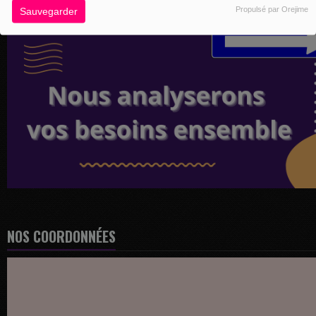
Propulsé par Orejime
Sauvegarder
NOS COORDONNÉES