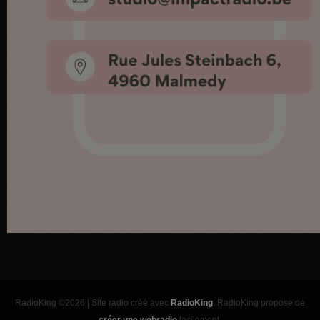
RadioKing ©2026 | Site radio créé avec
RadioKing
. RadioKing propose de
créer une webradio
facilement.