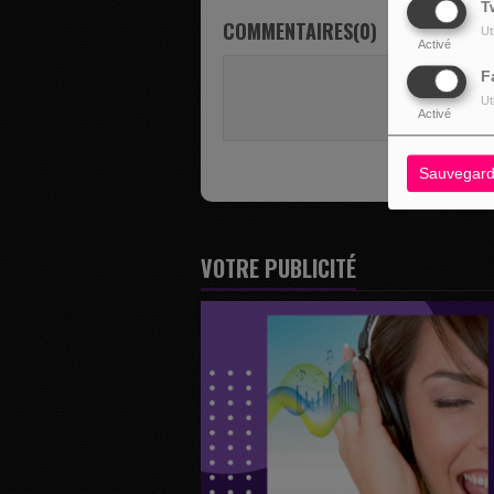
T
COMMENTAIRES(0)
Ut
Activé
F
Vous deve
Ut
SE 
Activé
Sauvegard
VOTRE PUBLICITÉ