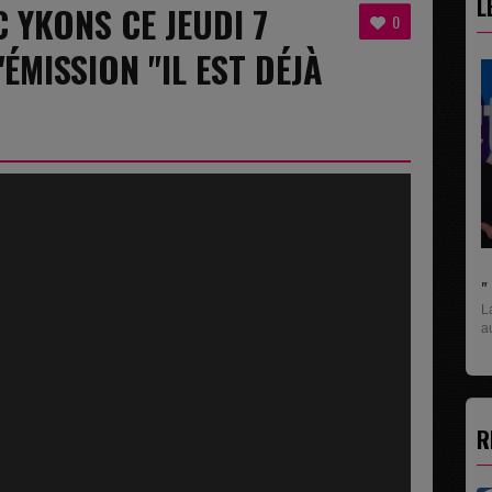
L
 YKONS CE JEUDI 7
0
ÉMISSION "IL EST DÉJÀ
" C'EST UNE BONNE NOUVELLE C'EST DÉJÀ..
La rubrique économique qui donne la paroles
aux entreprises...
R