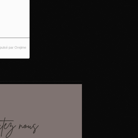
pulsé par Orejime