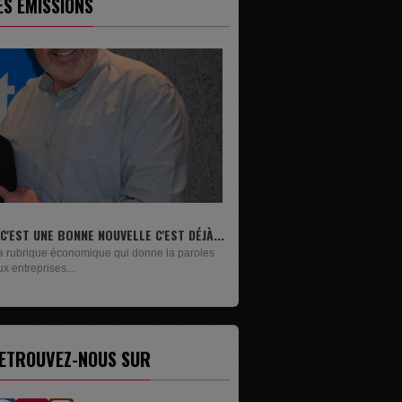
ES ÉMISSIONS
.
LIVRES
Un lundi sur deux, Maxime Janssens vous
présente les livres de...
ETROUVEZ-NOUS SUR