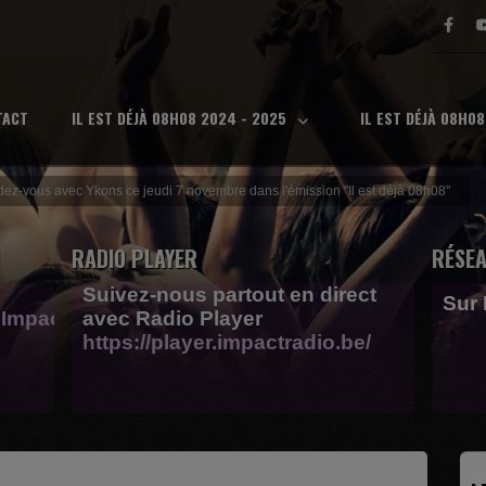
TACT
IL EST DÉJÀ 08H08 2024 - 2025
IL EST DÉJÀ 08H0
ez-vous avec Ykons ce jeudi 7 novembre dans l'émission "Il est déjà 08h08"
RADIO PLAYER
RÉSEA
Suivez-nous partout en direct
Sur
Impactfm-
avec Radio Player
https://player.impactradio.be/