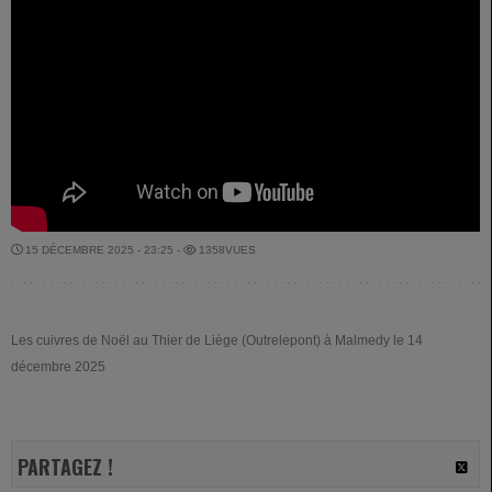
15 DÉCEMBRE 2025 - 23:25 -
1358VUES
Les cuivres de Noël au Thier de Liège (Outrelepont) à Malmedy le 14
décembre 2025
PARTAGEZ !