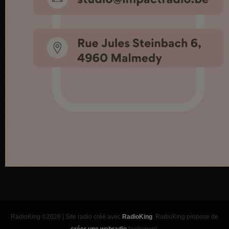
RadioKing ©2026 | Site radio créé avec
RadioKing
. RadioKing propose de
créer une webradio
facilement.