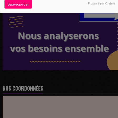
Propulsé par Orejime
Sauvegarder
NOS COORDONNÉES