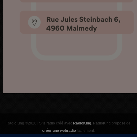
RadioKing ©2026 | Site radio créé avec
RadioKing
. RadioKing propose de
créer une webradio
facilement.