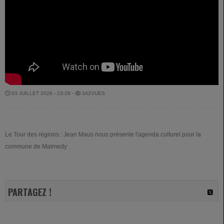
03 JUILLET 2026 - 23:29 -
342VUES
Le Tour des régions : Jean Maus nous présente l'agenda culturel pour la
commune de Malmedy
PARTAGEZ !